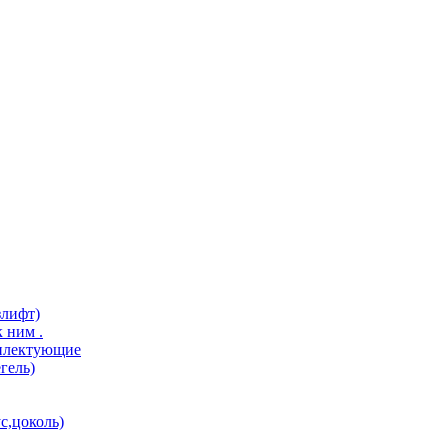
злифт)
 ним .
мплектующие
гель)
с,цоколь)