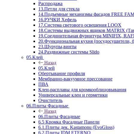
Распродажа
13.Петли для стекла
14.Подъемные механизмы фасадов FREE FAMI
16.РУЧКИ Хефель
17.Система светового освещения LOOX
18.Системы выдвижных ящиков MATRIX (Тан
19.Соединительная фурнитура MINIFIX, RAFI
20.Функциональная кухня (посудосушители, 
23.Шурупы,винты
24.Раздвижные системы Slido
05.Клей
Назад
05.Клей
Обертывание профиля
Мембранно-вакуумное прессование
ПВА
Клеи-расплавы для кромкооблицовывания
Универсальные клеи и герметики
Очиститель
06.Плиты Фасадные
Назад
06.Плиты Фасадные
6.5 Кромка Фасадные Панели
6.1.Плиты дек. Kastamonu (EvoGloss)
6.2.Плиты IDM ETERNO