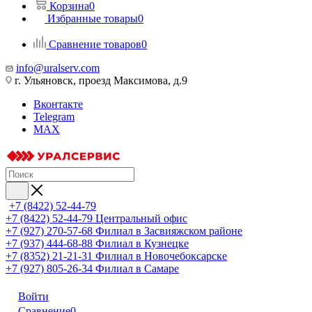
Корзина
0
Избранные товары
0
Сравнение товаров
0
info@uralserv.com
г. Ульяновск, проезд Максимова, д.9
Вконтакте
Telegram
MAX
+7 (8422) 52-44-79
+7 (8422) 52-44-79
Центральный офис
+7 (927) 270-57-68
Филиал в Засвияжском районе
+7 (937) 444-68-88
Филиал в Кузнецке
+7 (8352) 21-21-31
Филиал в Новочебоксарске
+7 (927) 805-26-34
Филиал в Самаре
Войти
Сравнение
0