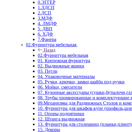
0.ЭГГЕР
1.ЛДСП
2.ДСП
3.МДФ
4. ЛМДФ
5. ДВП
6. ХДФ
7.Фанера
02.Фурнитура мебельная
Назад
02.Фурнитура мебельная
01. Крепежная фурнитура
02. Выдвижные ящики
03. Петли
04. Упаковочные материалы
05. Ручки, крючки, замки,шайба под ручки
06. Мойки, смесители
07. Кухонные аксессуары (сушки,бутылочн,га
08. Трубы хромированные и комплектующие к
09.Механизмы для Раздвижных Столов и ко
10. Фурнитура для шкафов-купе (профиль,шле
11. Опоры,подпятники
12. Штанга выдвижная
13. Фурнитура для столешниц (планки,плинту
15. Декоры