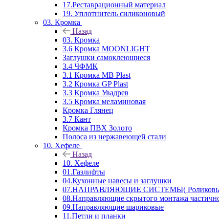
17.Реставрационный материал
19. Уплотнитель силиконовый
03. Кромка
Назад
03. Кромка
3.6 Кромка MOONLIGHT
Заглушки самоклеющиеся
3.4 ЧФМК
3.1 Кромка MB Plast
3.2 Кромка GP Plast
3.3 Кромка Увадрев
3.5 Кромка меламиновая
Кромка Глянец
3.7 Кант
Кромка ПВХ Золото
Полоса из нержавеющей стали
10. Хефеле
Назад
10. Хефеле
01.Газлифты
04.Кухонные навесы и заглушки
07.НАПРАВЛЯЮЩИЕ СИСТЕМЫ( Роликовые 
08.Направляющие скрытого монтажа частичн
09.Направляющие шариковые
11.Петли и планки