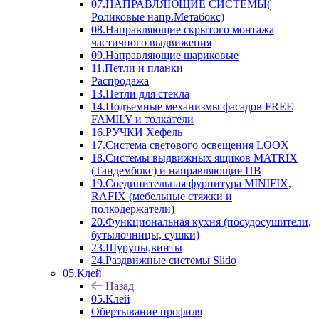
07.НАПРАВЛЯЮЩИЕ СИСТЕМЫ(
Роликовые напр.Метабокс)
08.Направляющие скрытого монтажа
частичного выдвижения
09.Направляющие шариковые
11.Петли и планки
Распродажа
13.Петли для стекла
14.Подъемные механизмы фасадов FREE
FAMILY и толкатели
16.РУЧКИ Хефель
17.Система светового освещения LOOX
18.Системы выдвижных ящиков MATRIX
(Тандембокс) и направляющие ПВ
19.Соединительная фурнитура MINIFIX,
RAFIX (мебельные стяжки и
полкодержатели)
20.Функциональная кухня (посудосушители,
бутылочницы, сушки)
23.Шурупы,винты
24.Раздвижные системы Slido
05.Клей
Назад
05.Клей
Обертывание профиля