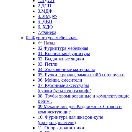
1.ЛДСП
2.ДСП
3.МДФ
4. ЛМДФ
5. ДВП
6. ХДФ
7.Фанера
02.Фурнитура мебельная
Назад
02.Фурнитура мебельная
01. Крепежная фурнитура
02. Выдвижные ящики
03. Петли
04. Упаковочные материалы
05. Ручки, крючки, замки,шайба под ручки
06. Мойки, смесители
07. Кухонные аксессуары
(сушки,бутылочн,газлифт)
08. Трубы хромированные и комплектующие
к ним .
09.Механизмы для Раздвижных Столов и
комплектующие
10. Фурнитура для шкафов-купе
(профиль,шлегель)
11. Опоры,подпятники