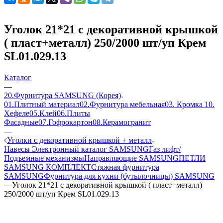
Уголок 21*21 с декоративной крышкой
( пласт+металл) 250/2000 шт/уп Крем
SL01.029.13
Каталог
—
20.Фурнитура SAMSUNG (Корея)
01.Плитный материал
02.Фурнитура мебельная
03. Кромка
10.
Хефеле
05.Клей
06.Плиты
Фасадные
07.Гофрокартон
08.Керамогранит
—
Уголки с декоративной крышкой + металл
Навесы
Электронный каталог SAMSUNG
Газ лифт/
Подъемные механизмы
Направляющие SAMSUNG
ПЕТЛИ
SAMSUNG КОМПЛЕКТ
Стяжная фурнитура
SAMSUNG
Фурнитура для кухни (бутылочницы) SAMSUNG
—
Уголок 21*21 с декоративной крышкой ( пласт+металл)
250/2000 шт/уп Крем SL01.029.13