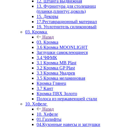
12. Штанга выдвижная
13. Фурнитура для столешниц
(планки,плинтус,цоколь)
15. Декоры
17.Реставрационный материал
19. Уплотнитель силиконовый
03. Кромка
Назад
03. Кромка
3.6 Кромка MOONLIGHT
Заглушки самоклеющиеся
3.4 ЧФМК
3.1 Кромка MB Plast
3.2 Кромка GP Plast
3.3 Кромка Увадрев
3.5 Кромка меламиновая
Кромка Глянец
3.7 Кант
Кромка ПВХ Золото
Полоса из нержавеющей стали
10. Хефеле
Назад
10. Хефеле
01.Газлифты
04.Кухонные навесы и заглушки