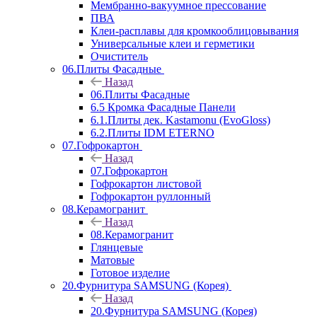
Мембранно-вакуумное прессование
ПВА
Клеи-расплавы для кромкооблицовывания
Универсальные клеи и герметики
Очиститель
06.Плиты Фасадные
Назад
06.Плиты Фасадные
6.5 Кромка Фасадные Панели
6.1.Плиты дек. Kastamonu (EvoGloss)
6.2.Плиты IDM ETERNO
07.Гофрокартон
Назад
07.Гофрокартон
Гофрокартон листовой
Гофрокартон руллонный
08.Керамогранит
Назад
08.Керамогранит
Глянцевые
Матовые
Готовое изделие
20.Фурнитура SAMSUNG (Корея)
Назад
20.Фурнитура SAMSUNG (Корея)