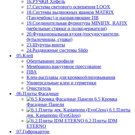
16.РУЧКИ Хефель
17.Система светового освещения LOOX
18.Системы выдвижных ящиков MATRIX
(Тандембокс) и направляющие ПВ
19.Соединительная фурнитура MINIFIX, RAFIX
(мебельные стяжки и полкодержатели)
20.Функциональная кухня (посудосушители,
бутылочницы, сушки)
23.Шурупы,винты
24.Раздвижные системы Slido
05.Клей
Обертывание профиля
Мембранно-вакуумное прессование
ПВА
Клеи-расплавы для кромкооблицовывания
Универсальные клеи и герметики
Очиститель
06.Плиты Фасадные
6.5 Кромка
Фасадные Панели
6.1.Плиты
дек. Kastamonu (EvoGloss)
6.2.Плиты IDM
ETERNO
07.Гофрокартон