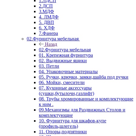
1.ЛДСП
2.ДСП
3.МДФ
4. ЛМДФ
5. ДВП
6. ХДФ
7.Фанера
02.Фурнитура мебельная
Назад
02.Фурнитура мебельная
01. Крепежная фурнитура
02. Выдвижные ящики
03. Петли
04. Упаковочные материалы
05. Ручки, крючки, замки,шайба под ручки
06. Мойки, смесители
07. Кухонные аксессуары
(сушки,бутылочн,газлифт)
08. Трубы хромированные и комплектующие
к ним .
09.Механизмы для Раздвижных Столов и
комплектующие
10. Фурнитура для шкафов-купе
(профиль,шлегель)
11. Опоры,подпятники