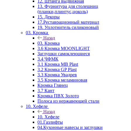
12. Штанга выдвижная
13. Фурнитура для столешниц
(планки,плинтус,цоколь)
15. Декоры
17.Реставрационный материал
19. Уплотнитель силиконовый
03. Кромка
Назад
03. Кромка
3.6 Кромка MOONLIGHT
Заглушки самоклеющиеся
3.4 ЧФМК
3.1 Кромка MB Plast
3.2 Кромка GP Plast
3.3 Кромка Увадрев
3.5 Кромка меламиновая
Кромка Глянец
3.7 Кант
Кромка ПВХ Золото
Полоса из нержавеющей стали
10. Хефеле
Назад
10. Хефеле
01.Газлифты
04.Кухонные навесы и заглушки