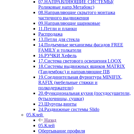
07.НАПРАВЛЯЮЩИЕ СИСТЕМЫ(
Роликовые напр.Метабокс)
08.Направляющие скрытого монтажа
частичного выдвижения
09.Направляющие шариковые
11.Петли и планки
Распродажа
13.Петли для стекла
14.Подъемные механизмы фасадов FREE
FAMILY и толкатели
16.РУЧКИ Хефель
17.Система светового освещения LOOX
18.Системы выдвижных ящиков MATRIX
(Тандембокс) и направляющие ПВ
19.Соединительная фурнитура MINIFIX,
RAFIX (мебельные стяжки и
полкодержатели)
20.Функциональная кухня (посудосушители,
бутылочницы, сушки)
23.Шурупы,винты
24.Раздвижные системы Slido
05.Клей
Назад
05.Клей
Обертывание профиля