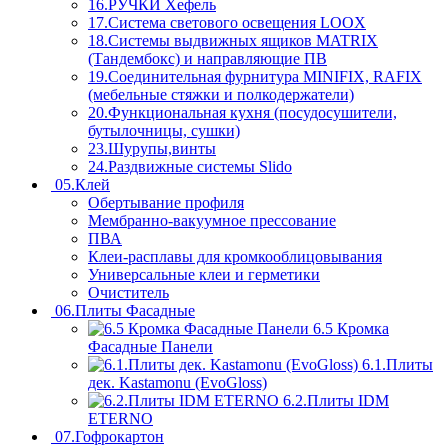
16.РУЧКИ Хефель
17.Система светового освещения LOOX
18.Системы выдвижных ящиков MATRIX
(Тандембокс) и направляющие ПВ
19.Соединительная фурнитура MINIFIX, RAFIX
(мебельные стяжки и полкодержатели)
20.Функциональная кухня (посудосушители,
бутылочницы, сушки)
23.Шурупы,винты
24.Раздвижные системы Slido
05.Клей
Обертывание профиля
Мембранно-вакуумное прессование
ПВА
Клеи-расплавы для кромкооблицовывания
Универсальные клеи и герметики
Очиститель
06.Плиты Фасадные
6.5 Кромка
Фасадные Панели
6.1.Плиты
дек. Kastamonu (EvoGloss)
6.2.Плиты IDM
ETERNO
07.Гофрокартон