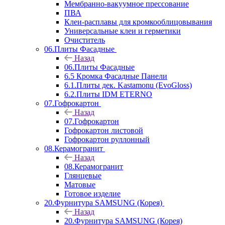
Мембранно-вакуумное прессование
ПВА
Клеи-расплавы для кромкооблицовывания
Универсальные клеи и герметики
Очиститель
06.Плиты Фасадные
Назад
06.Плиты Фасадные
6.5 Кромка Фасадные Панели
6.1.Плиты дек. Kastamonu (EvoGloss)
6.2.Плиты IDM ETERNO
07.Гофрокартон
Назад
07.Гофрокартон
Гофрокартон листовой
Гофрокартон руллонный
08.Керамогранит
Назад
08.Керамогранит
Глянцевые
Матовые
Готовое изделие
20.Фурнитура SAMSUNG (Корея)
Назад
20.Фурнитура SAMSUNG (Корея)