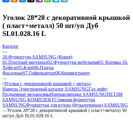
Уголок 28*28 с декоративной крышкой
( пласт+металл) 50 шт/уп Дуб
SL01.028.16 L
Каталог
—
20.Фурнитура SAMSUNG (Корея)
01.Плитный материал
02.Фурнитура мебельная
03. Кромка
10.
Хефеле
05.Клей
06.Плиты
Фасадные
07.Гофрокартон
08.Керамогранит
—
Уголки с декоративной крышкой + металл
Навесы
Электронный каталог SAMSUNG
Газ лифт/
Подъемные механизмы
Направляющие SAMSUNG
ПЕТЛИ
SAMSUNG КОМПЛЕКТ
Стяжная фурнитура
SAMSUNG
Фурнитура для кухни (бутылочницы) SAMSUNG
—
Уголок 28*28 с декоративной крышкой ( пласт+металл) 50
шт/уп Дуб SL01.028.16 L