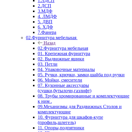
1.ЛДСП
2.ДСП
3.МДФ
4. ЛМДФ
5. ДВП
6. ХДФ
7.Фанера
02.Фурнитура мебельная
Назад
02.Фурнитура мебельная
01. Крепежная фурнитура
02. Выдвижные ящики
03. Петли
04. Упаковочные материалы
05. Ручки, крючки, замки,шайба под ручки
06. Мойки, смесители
07. Кухонные аксессуары
(сушки,бутылочн,газлифт)
08. Трубы хромированные и комплектующие
к ним .
09.Механизмы для Раздвижных Столов и
комплектующие
10. Фурнитура для шкафов-купе
(профиль,шлегель)
11. Опоры,подпятники