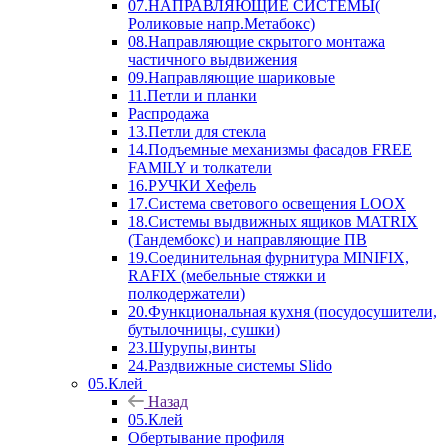
07.НАПРАВЛЯЮЩИЕ СИСТЕМЫ(
Роликовые напр.Метабокс)
08.Направляющие скрытого монтажа
частичного выдвижения
09.Направляющие шариковые
11.Петли и планки
Распродажа
13.Петли для стекла
14.Подъемные механизмы фасадов FREE
FAMILY и толкатели
16.РУЧКИ Хефель
17.Система светового освещения LOOX
18.Системы выдвижных ящиков MATRIX
(Тандембокс) и направляющие ПВ
19.Соединительная фурнитура MINIFIX,
RAFIX (мебельные стяжки и
полкодержатели)
20.Функциональная кухня (посудосушители,
бутылочницы, сушки)
23.Шурупы,винты
24.Раздвижные системы Slido
05.Клей
Назад
05.Клей
Обертывание профиля