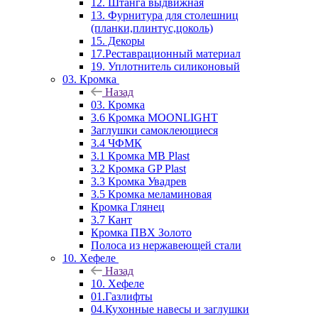
12. Штанга выдвижная
13. Фурнитура для столешниц
(планки,плинтус,цоколь)
15. Декоры
17.Реставрационный материал
19. Уплотнитель силиконовый
03. Кромка
Назад
03. Кромка
3.6 Кромка MOONLIGHT
Заглушки самоклеющиеся
3.4 ЧФМК
3.1 Кромка MB Plast
3.2 Кромка GP Plast
3.3 Кромка Увадрев
3.5 Кромка меламиновая
Кромка Глянец
3.7 Кант
Кромка ПВХ Золото
Полоса из нержавеющей стали
10. Хефеле
Назад
10. Хефеле
01.Газлифты
04.Кухонные навесы и заглушки