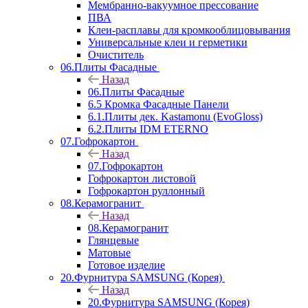
Мембранно-вакуумное прессование
ПВА
Клеи-расплавы для кромкооблицовывания
Универсальные клеи и герметики
Очиститель
06.Плиты Фасадные
Назад
06.Плиты Фасадные
6.5 Кромка Фасадные Панели
6.1.Плиты дек. Kastamonu (EvoGloss)
6.2.Плиты IDM ETERNO
07.Гофрокартон
Назад
07.Гофрокартон
Гофрокартон листовой
Гофрокартон руллонный
08.Керамогранит
Назад
08.Керамогранит
Глянцевые
Матовые
Готовое изделие
20.Фурнитура SAMSUNG (Корея)
Назад
20.Фурнитура SAMSUNG (Корея)