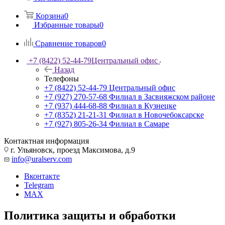
Корзина
0
Избранные товары
0
Сравнение товаров
0
+7 (8422) 52-44-79
Центральный офис
Назад
Телефоны
+7 (8422) 52-44-79
Центральный офис
+7 (927) 270-57-68
Филиал в Засвияжском районе
+7 (937) 444-68-88
Филиал в Кузнецке
+7 (8352) 21-21-31
Филиал в Новочебоксарске
+7 (927) 805-26-34
Филиал в Самаре
Контактная информация
г. Ульяновск, проезд Максимова, д.9
info@uralserv.com
Вконтакте
Telegram
MAX
Политика защиты и обработки