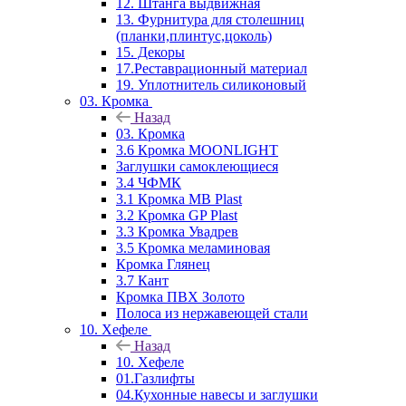
12. Штанга выдвижная
13. Фурнитура для столешниц
(планки,плинтус,цоколь)
15. Декоры
17.Реставрационный материал
19. Уплотнитель силиконовый
03. Кромка
Назад
03. Кромка
3.6 Кромка MOONLIGHT
Заглушки самоклеющиеся
3.4 ЧФМК
3.1 Кромка MB Plast
3.2 Кромка GP Plast
3.3 Кромка Увадрев
3.5 Кромка меламиновая
Кромка Глянец
3.7 Кант
Кромка ПВХ Золото
Полоса из нержавеющей стали
10. Хефеле
Назад
10. Хефеле
01.Газлифты
04.Кухонные навесы и заглушки