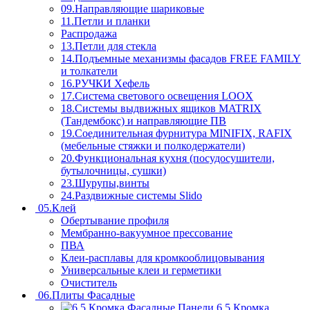
09.Направляющие шариковые
11.Петли и планки
Распродажа
13.Петли для стекла
14.Подъемные механизмы фасадов FREE FAMILY
и толкатели
16.РУЧКИ Хефель
17.Система светового освещения LOOX
18.Системы выдвижных ящиков MATRIX
(Тандембокс) и направляющие ПВ
19.Соединительная фурнитура MINIFIX, RAFIX
(мебельные стяжки и полкодержатели)
20.Функциональная кухня (посудосушители,
бутылочницы, сушки)
23.Шурупы,винты
24.Раздвижные системы Slido
05.Клей
Обертывание профиля
Мембранно-вакуумное прессование
ПВА
Клеи-расплавы для кромкооблицовывания
Универсальные клеи и герметики
Очиститель
06.Плиты Фасадные
6.5 Кромка