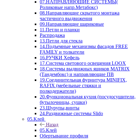
07.НАПРАВЛЯЮЩИЕ СИСТЕМЫ(
Роликовые напр.Метабокс)
08.Направляющие скрытого монтажа
частичного выдвижения
09.Направляющие шариковые
11.Петли и планки
Распродажа
13.Петли для стекла
14.Подъемные механизмы фасадов FREE
FAMILY и толкатели
16.РУЧКИ Хефель
17.Система светового освещения LOOX
18.Системы выдвижных ящиков MATRIX
(Тандембокс) и направляющие ПВ
19.Соединительная фурнитура MINIFIX,
RAFIX (мебельные стяжки и
полкодержатели)
20.Функциональная кухня (посудосушители,
бутылочницы, сушки)
23.Шурупы,винты
24.Раздвижные системы Slido
05.Клей
Назад
05.Клей
Обертывание профиля