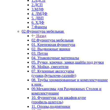
1.ЛДСП
2.ДСП
3.МДФ
4. ЛМДФ
5. ДВП
6. ХДФ
7.Фанера
02.Фурнитура мебельная
Назад
02.Фурнитура мебельная
01. Крепежная фурнитура
02. Выдвижные ящики
03. Петли
04. Упаковочные материалы
05. Ручки, крючки, замки,шайба под ручки
06. Мойки, смесители
07. Кухонные аксессуары
(сушки,бутылочн,газлифт)
08. Трубы хромированные и комплектующие
к ним .
09.Механизмы для Раздвижных Столов и
комплектующие
10. Фурнитура для шкафов-купе
(профиль,шлегель)
11. Опоры,подпятники