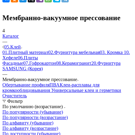
Мембранно-вакуумное прессование
4
Каталог
—
05.Клей
01.Плитный материал
02.Фурнитура мебельная
03. Кромка
10.
Хефеле
06.Плиты
Фасадные
07.Гофрокартон
08.Керамогранит
20.Фурнитура
SAMSUNG (Корея)
—
Мембранно-вакуумное прессование
Обертывание профиля
ПВА
Клеи-расплавы для
кромкооблицовывания
Универсальные клеи и герметики
Очиститель
Фильтр
По умолчанию (возрастание)
По популярности (убывание)
По популярности (возрастание)
По алфавиту (убывание)
По алфавиту (возрастание)
По доступности (убывание)