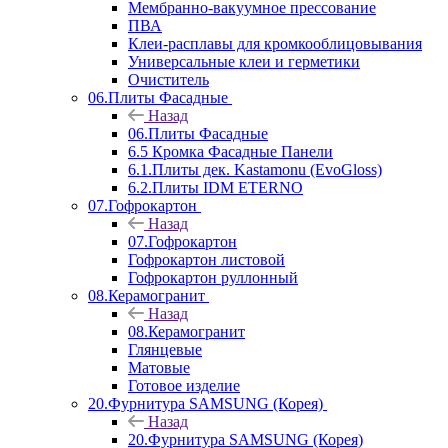
Мембранно-вакуумное прессование
ПВА
Клеи-расплавы для кромкооблицовывания
Универсальные клеи и герметики
Очиститель
06.Плиты Фасадные
Назад
06.Плиты Фасадные
6.5 Кромка Фасадные Панели
6.1.Плиты дек. Kastamonu (EvoGloss)
6.2.Плиты IDM ETERNO
07.Гофрокартон
Назад
07.Гофрокартон
Гофрокартон листовой
Гофрокартон руллонный
08.Керамогранит
Назад
08.Керамогранит
Глянцевые
Матовые
Готовое изделие
20.Фурнитура SAMSUNG (Корея)
Назад
20.Фурнитура SAMSUNG (Корея)