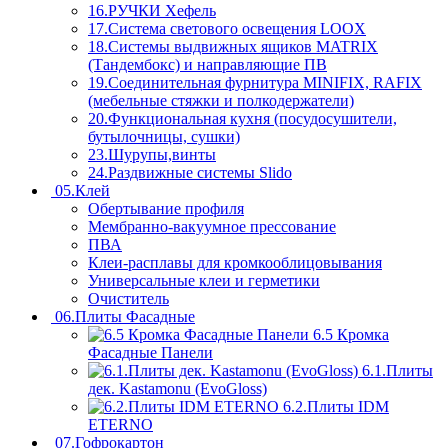
16.РУЧКИ Хефель
17.Система светового освещения LOOX
18.Системы выдвижных ящиков MATRIX
(Тандембокс) и направляющие ПВ
19.Соединительная фурнитура MINIFIX, RAFIX
(мебельные стяжки и полкодержатели)
20.Функциональная кухня (посудосушители,
бутылочницы, сушки)
23.Шурупы,винты
24.Раздвижные системы Slido
05.Клей
Обертывание профиля
Мембранно-вакуумное прессование
ПВА
Клеи-расплавы для кромкооблицовывания
Универсальные клеи и герметики
Очиститель
06.Плиты Фасадные
6.5 Кромка
Фасадные Панели
6.1.Плиты
дек. Kastamonu (EvoGloss)
6.2.Плиты IDM
ETERNO
07.Гофрокартон