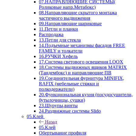
07.НАПРАВЛЯЮЩИЕ СИСТЕМЫ(
Роликовые напр.Метабокс)
08.Направляющие скрытого монтажа
частичного выдвижения
09.Направляющие шариковые
11.Петли и планки
Распродажа
13.Петли для стекла
14.Подъемные механизмы фасадов FREE
FAMILY и толкатели
16.РУЧКИ Хефель
17.Система светового освещения LOOX
18.Системы выдвижных ящиков MATRIX
(Тандембокс) и направляющие ПВ
19.Соединительная фурнитура MINIFIX,
RAFIX (мебельные стяжки и
полкодержатели)
20.Функциональная кухня (посудосушители,
бутылочницы, сушки)
23.Шурупы,винты
24.Раздвижные системы Slido
05.Клей
Назад
05.Клей
Обертывание профиля