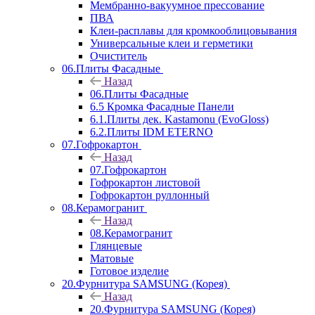
Мембранно-вакуумное прессование
ПВА
Клеи-расплавы для кромкооблицовывания
Универсальные клеи и герметики
Очиститель
06.Плиты Фасадные
Назад
06.Плиты Фасадные
6.5 Кромка Фасадные Панели
6.1.Плиты дек. Kastamonu (EvoGloss)
6.2.Плиты IDM ETERNO
07.Гофрокартон
Назад
07.Гофрокартон
Гофрокартон листовой
Гофрокартон руллонный
08.Керамогранит
Назад
08.Керамогранит
Глянцевые
Матовые
Готовое изделие
20.Фурнитура SAMSUNG (Корея)
Назад
20.Фурнитура SAMSUNG (Корея)