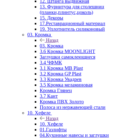
12. Штанга выдвижная
13. Фурнитура для столешниц
(планки,плинтус,цоколь)
15. Декоры
17.Реставрационный материал
19. Уплотнитель силиконовый
03. Кромка
Назад
03. Кромка
3.6 Кромка MOONLIGHT
Заглушки самоклеющиеся
3.4 ЧФМК
3.1 Кромка MB Plast
3.2 Кромка GP Plast
3.3 Кромка Увадрев
3.5 Кромка меламиновая
Кромка Глянец
3.7 Кант
Кромка ПВХ Золото
Полоса из нержавеющей стали
10. Хефеле
Назад
10. Хефеле
01.Газлифты
04.Кухонные навесы и заглушки