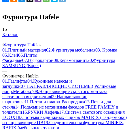
Фурнитура Hafele
15
Каталог
—
Фурнитура Hafele
01.Плитный материал
02.Фурнитура мебельная
03. Кромка
05.Клей
06.Плиты
Фасадные
07.Гофрокартон
08.Керамогранит
20.Фурнитура
SAMSUNG (Корея)
—
Фурнитура Hafele
01.Газлифты
04.Кухонные навесы и
заглушки
07.НАПРАВЛЯЮЩИЕ СИСТЕМЫ( Роликовые
напр.Метабокс)
08.Направляющие скрытого монтажа
частичного выдвижения
09.Направляющие
шариковые
11.Петли и планки
Распродажа
13.Петли для
стекла
14.Подъемные механизмы фасадов FREE FAMILY и
толкатели
16.РУЧКИ Хефель
17.Система светового освещения
LOOX
18.Системы выдвижных ящиков MATRIX (Тандембокс)
и направляющие ПВ
19.Соединительная фурнитура MINIFIX,
RAFIX (мебельные стяжки и