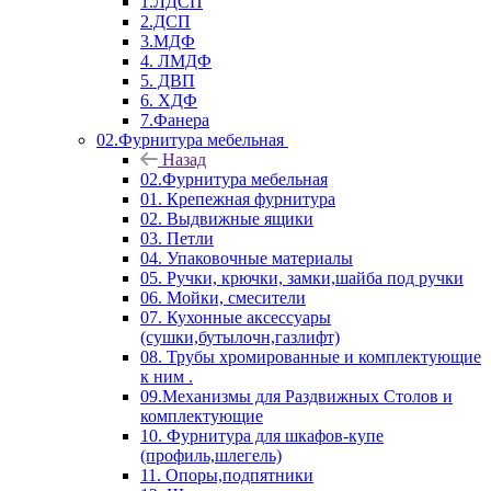
1.ЛДСП
2.ДСП
3.МДФ
4. ЛМДФ
5. ДВП
6. ХДФ
7.Фанера
02.Фурнитура мебельная
Назад
02.Фурнитура мебельная
01. Крепежная фурнитура
02. Выдвижные ящики
03. Петли
04. Упаковочные материалы
05. Ручки, крючки, замки,шайба под ручки
06. Мойки, смесители
07. Кухонные аксессуары
(сушки,бутылочн,газлифт)
08. Трубы хромированные и комплектующие
к ним .
09.Механизмы для Раздвижных Столов и
комплектующие
10. Фурнитура для шкафов-купе
(профиль,шлегель)
11. Опоры,подпятники