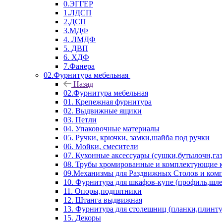
0.ЭГГЕР
1.ЛДСП
2.ДСП
3.МДФ
4. ЛМДФ
5. ДВП
6. ХДФ
7.Фанера
02.Фурнитура мебельная
Назад
02.Фурнитура мебельная
01. Крепежная фурнитура
02. Выдвижные ящики
03. Петли
04. Упаковочные материалы
05. Ручки, крючки, замки,шайба под ручки
06. Мойки, смесители
07. Кухонные аксессуары (сушки,бутылочн,га
08. Трубы хромированные и комплектующие к
09.Механизмы для Раздвижных Столов и ко
10. Фурнитура для шкафов-купе (профиль,шле
11. Опоры,подпятники
12. Штанга выдвижная
13. Фурнитура для столешниц (планки,плинту
15. Декоры