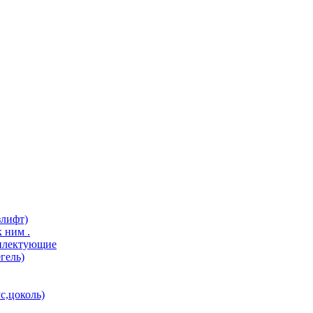
злифт)
 ним .
мплектующие
гель)
с,цоколь)