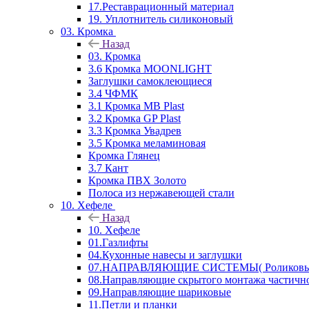
17.Реставрационный материал
19. Уплотнитель силиконовый
03. Кромка
Назад
03. Кромка
3.6 Кромка MOONLIGHT
Заглушки самоклеющиеся
3.4 ЧФМК
3.1 Кромка MB Plast
3.2 Кромка GP Plast
3.3 Кромка Увадрев
3.5 Кромка меламиновая
Кромка Глянец
3.7 Кант
Кромка ПВХ Золото
Полоса из нержавеющей стали
10. Хефеле
Назад
10. Хефеле
01.Газлифты
04.Кухонные навесы и заглушки
07.НАПРАВЛЯЮЩИЕ СИСТЕМЫ( Роликовые 
08.Направляющие скрытого монтажа частичн
09.Направляющие шариковые
11.Петли и планки