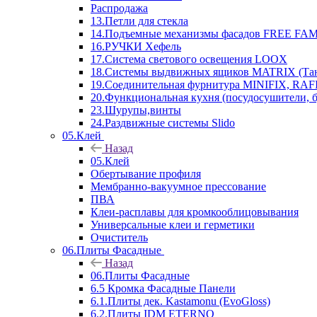
Распродажа
13.Петли для стекла
14.Подъемные механизмы фасадов FREE FAMI
16.РУЧКИ Хефель
17.Система светового освещения LOOX
18.Системы выдвижных ящиков MATRIX (Тан
19.Соединительная фурнитура MINIFIX, RAFI
20.Функциональная кухня (посудосушители, 
23.Шурупы,винты
24.Раздвижные системы Slido
05.Клей
Назад
05.Клей
Обертывание профиля
Мембранно-вакуумное прессование
ПВА
Клеи-расплавы для кромкооблицовывания
Универсальные клеи и герметики
Очиститель
06.Плиты Фасадные
Назад
06.Плиты Фасадные
6.5 Кромка Фасадные Панели
6.1.Плиты дек. Kastamonu (EvoGloss)
6.2.Плиты IDM ETERNO