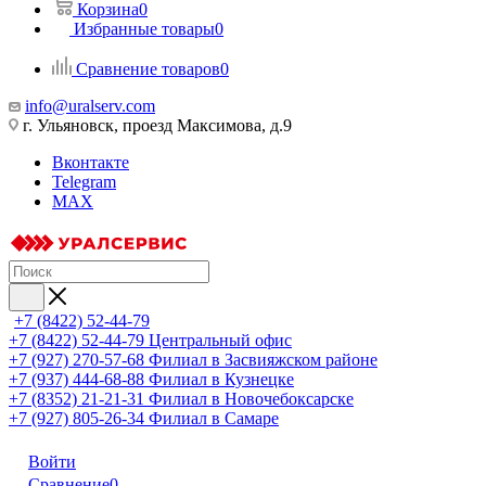
Корзина
0
Избранные товары
0
Сравнение товаров
0
info@uralserv.com
г. Ульяновск, проезд Максимова, д.9
Вконтакте
Telegram
MAX
+7 (8422) 52-44-79
+7 (8422) 52-44-79
Центральный офис
+7 (927) 270-57-68
Филиал в Засвияжском районе
+7 (937) 444-68-88
Филиал в Кузнецке
+7 (8352) 21-21-31
Филиал в Новочебоксарске
+7 (927) 805-26-34
Филиал в Самаре
Войти
Сравнение
0