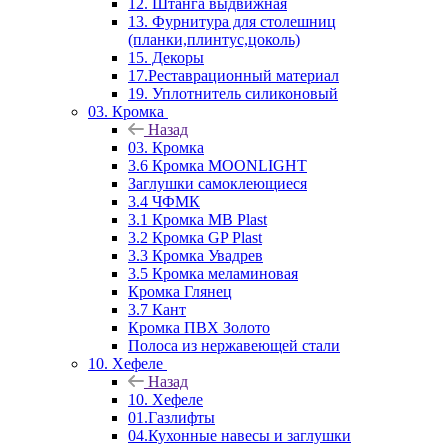
12. Штанга выдвижная
13. Фурнитура для столешниц
(планки,плинтус,цоколь)
15. Декоры
17.Реставрационный материал
19. Уплотнитель силиконовый
03. Кромка
Назад
03. Кромка
3.6 Кромка MOONLIGHT
Заглушки самоклеющиеся
3.4 ЧФМК
3.1 Кромка MB Plast
3.2 Кромка GP Plast
3.3 Кромка Увадрев
3.5 Кромка меламиновая
Кромка Глянец
3.7 Кант
Кромка ПВХ Золото
Полоса из нержавеющей стали
10. Хефеле
Назад
10. Хефеле
01.Газлифты
04.Кухонные навесы и заглушки