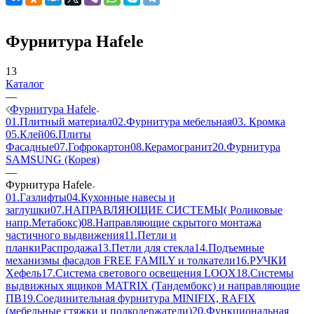
Фурнитура Hafele
13
Каталог
—
Фурнитура Hafele
01.Плитный материал
02.Фурнитура мебельная
03. Кромка
05.Клей
06.Плиты
Фасадные
07.Гофрокартон
08.Керамогранит
20.Фурнитура
SAMSUNG (Корея)
—
Фурнитура Hafele
01.Газлифты
04.Кухонные навесы и
заглушки
07.НАПРАВЛЯЮЩИЕ СИСТЕМЫ( Роликовые
напр.Метабокс)
08.Направляющие скрытого монтажа
частичного выдвижения
11.Петли и
планки
Распродажа
13.Петли для стекла
14.Подъемные
механизмы фасадов FREE FAMILY и толкатели
16.РУЧКИ
Хефель
17.Система светового освещения LOOX
18.Системы
выдвижных ящиков MATRIX (Тандембокс) и направляющие
ПВ
19.Соединительная фурнитура MINIFIX, RAFIX
(мебельные стяжки и полкодержатели)
20.Функциональная