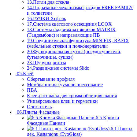
13.Петли для стекла
14.Подъемные механизмы фасадов FREE FAMILY
и толкатели
16.РУЧКИ Хефель
17.Система светового освещения LOOX
18.Системы выдвижных ящиков MATRIX
(Тандембокс) и направляющие ПВ
19.Соединительная фурнитура MINIFIX, RAFIX
(мебельные стяжки и полкодержатели)
20.Функциональная кухня (посудосушители,
бутылочницы, сушки)
23.Шурупы,винты
24.Раздвижные системы Slido
05.Клей
Обертывание профиля
Мембранно-вакуумное прессование
ПВА
Клеи-расплавы для кромкооблицовывания
Универсальные клеи и герметики
Очиститель
06.Плиты Фасадные
6.5 Кромка
Фасадные Панели
6.1.Плиты
дек. Kastamonu (EvoGloss)