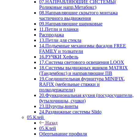
07.НАПРАВЛЯЮЩИЕ СИСТЕМЫ(
Роликовые напр.Метабокс)
08.Направляющие скрытого монтажа
частичного выдвижения
09.Направляющие шариковые
11.Петли и планки
Распродажа
13.Петли для стекла
14.Подъемные механизмы фасадов FREE
FAMILY и толкатели
16.РУЧКИ Хефель
17.Система светового освещения LOOX
18.Системы выдвижных ящиков MATRIX
(Тандембокс) и направляющие ПВ
19.Соединительная фурнитура MINIFIX,
RAFIX (мебельные стяжки и
полкодержатели)
20.Функциональная кухня (посудосушители,
бутылочницы, сушки)
23.Шурупы,винты
24.Раздвижные системы Slido
05.Клей
Назад
05.Клей
Обертывание профиля