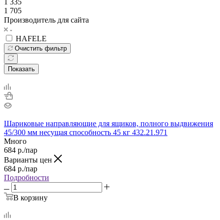
1 335
1 705
Производитель для сайта
HAFELE
Очистить фильтр
Показать
Шариковые направляющие для ящиков, полного выдвижения
45/300 мм несущая способность 45 кг 432.21.971
Много
684
р.
/пар
Варианты цен
684
р.
/пар
Подробности
В корзину