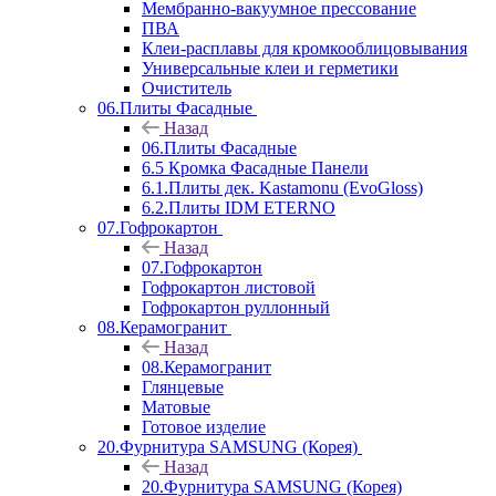
Мембранно-вакуумное прессование
ПВА
Клеи-расплавы для кромкооблицовывания
Универсальные клеи и герметики
Очиститель
06.Плиты Фасадные
Назад
06.Плиты Фасадные
6.5 Кромка Фасадные Панели
6.1.Плиты дек. Kastamonu (EvoGloss)
6.2.Плиты IDM ETERNO
07.Гофрокартон
Назад
07.Гофрокартон
Гофрокартон листовой
Гофрокартон руллонный
08.Керамогранит
Назад
08.Керамогранит
Глянцевые
Матовые
Готовое изделие
20.Фурнитура SAMSUNG (Корея)
Назад
20.Фурнитура SAMSUNG (Корея)