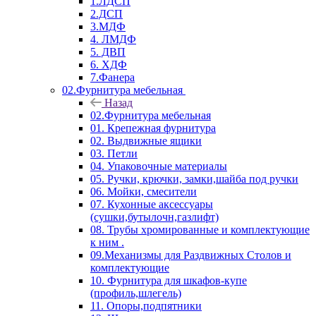
1.ЛДСП
2.ДСП
3.МДФ
4. ЛМДФ
5. ДВП
6. ХДФ
7.Фанера
02.Фурнитура мебельная
Назад
02.Фурнитура мебельная
01. Крепежная фурнитура
02. Выдвижные ящики
03. Петли
04. Упаковочные материалы
05. Ручки, крючки, замки,шайба под ручки
06. Мойки, смесители
07. Кухонные аксессуары
(сушки,бутылочн,газлифт)
08. Трубы хромированные и комплектующие
к ним .
09.Механизмы для Раздвижных Столов и
комплектующие
10. Фурнитура для шкафов-купе
(профиль,шлегель)
11. Опоры,подпятники