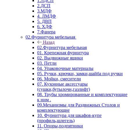
1.ЛДСП
2.ДСП
3.МДФ
4. ЛМДФ
5. ДВП
6. ХДФ
7.Фанера
02.Фурнитура мебельная
Назад
02.Фурнитура мебельная
01. Крепежная фурнитура
02. Выдвижные ящики
03. Петли
04. Упаковочные материалы
05. Ручки, крючки, замки,шайба под ручки
06. Мойки, смесители
07. Кухонные аксессуары
(сушки,бутылочн,газлифт)
08. Трубы хромированные и комплектующие
к ним .
09.Механизмы для Раздвижных Столов и
комплектующие
10. Фурнитура для шкафов-купе
(профиль,шлегель)
11. Опоры,подпятники