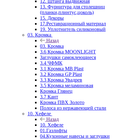
12. Штанга выдвижная
13. Фурнитура для столешниц
(планки,плинтус,цоколь)
15. Декоры
17.Реставрационный материал
19. Уплотнитель силиконовый
03. Кромка
Назад
03. Кромка
3.6 Кромка MOONLIGHT
Заглушки самоклеющиеся
3.4 ЧФМК
3.1 Кромка MB Plast
3.2 Кромка GP Plast
3.3 Кромка Увадрев
3.5 Кромка меламиновая
Кромка Глянец
3.7 Кант
Кромка ПВХ Золото
Полоса из нержавеющей стали
10. Хефеле
Назад
10. Хефеле
01.Газлифты
04.Кухонные навесы и заглушки