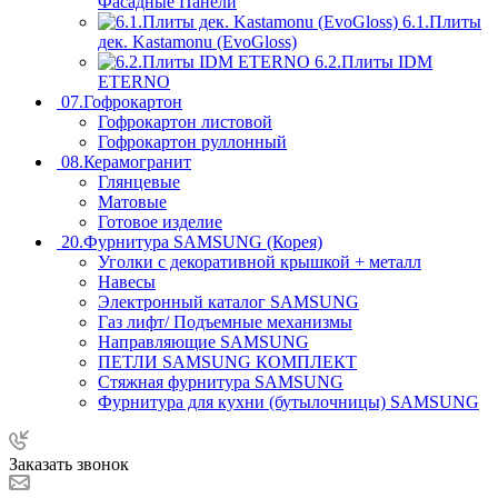
Фасадные Панели
6.1.Плиты
дек. Kastamonu (EvoGloss)
6.2.Плиты IDM
ETERNO
07.Гофрокартон
Гофрокартон листовой
Гофрокартон руллонный
08.Керамогранит
Глянцевые
Матовые
Готовое изделие
20.Фурнитура SAMSUNG (Корея)
Уголки с декоративной крышкой + металл
Навесы
Электронный каталог SAMSUNG
Газ лифт/ Подъемные механизмы
Направляющие SAMSUNG
ПЕТЛИ SAMSUNG КОМПЛЕКТ
Стяжная фурнитура SAMSUNG
Фурнитура для кухни (бутылочницы) SAMSUNG
Заказать звонок