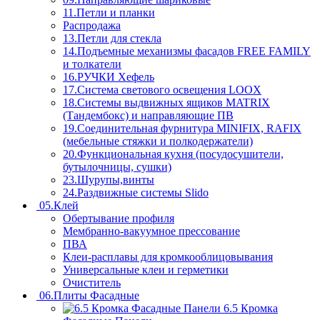
11.Петли и планки
Распродажа
13.Петли для стекла
14.Подъемные механизмы фасадов FREE FAMILY
и толкатели
16.РУЧКИ Хефель
17.Система светового освещения LOOX
18.Системы выдвижных ящиков MATRIX
(Тандембокс) и направляющие ПВ
19.Соединительная фурнитура MINIFIX, RAFIX
(мебельные стяжки и полкодержатели)
20.Функциональная кухня (посудосушители,
бутылочницы, сушки)
23.Шурупы,винты
24.Раздвижные системы Slido
05.Клей
Обертывание профиля
Мембранно-вакуумное прессование
ПВА
Клеи-расплавы для кромкооблицовывания
Универсальные клеи и герметики
Очиститель
06.Плиты Фасадные
6.5 Кромка