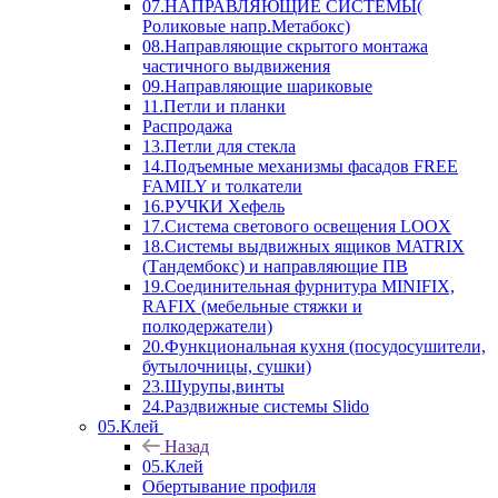
07.НАПРАВЛЯЮЩИЕ СИСТЕМЫ(
Роликовые напр.Метабокс)
08.Направляющие скрытого монтажа
частичного выдвижения
09.Направляющие шариковые
11.Петли и планки
Распродажа
13.Петли для стекла
14.Подъемные механизмы фасадов FREE
FAMILY и толкатели
16.РУЧКИ Хефель
17.Система светового освещения LOOX
18.Системы выдвижных ящиков MATRIX
(Тандембокс) и направляющие ПВ
19.Соединительная фурнитура MINIFIX,
RAFIX (мебельные стяжки и
полкодержатели)
20.Функциональная кухня (посудосушители,
бутылочницы, сушки)
23.Шурупы,винты
24.Раздвижные системы Slido
05.Клей
Назад
05.Клей
Обертывание профиля