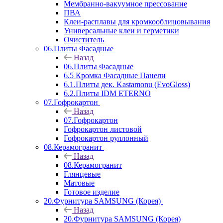
Мембранно-вакуумное прессование
ПВА
Клеи-расплавы для кромкооблицовывания
Универсальные клеи и герметики
Очиститель
06.Плиты Фасадные
Назад
06.Плиты Фасадные
6.5 Кромка Фасадные Панели
6.1.Плиты дек. Kastamonu (EvoGloss)
6.2.Плиты IDM ETERNO
07.Гофрокартон
Назад
07.Гофрокартон
Гофрокартон листовой
Гофрокартон руллонный
08.Керамогранит
Назад
08.Керамогранит
Глянцевые
Матовые
Готовое изделие
20.Фурнитура SAMSUNG (Корея)
Назад
20.Фурнитура SAMSUNG (Корея)