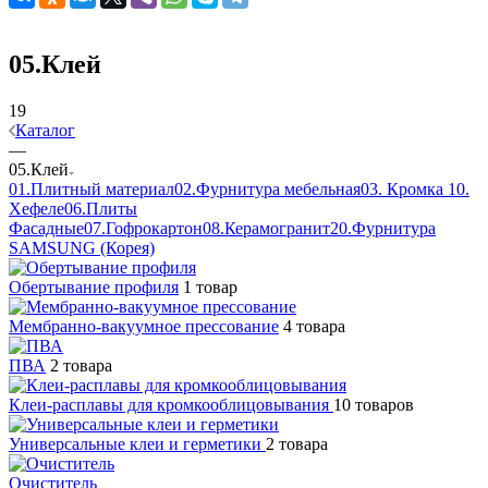
05.Клей
19
Каталог
—
05.Клей
01.Плитный материал
02.Фурнитура мебельная
03. Кромка
10.
Хефеле
06.Плиты
Фасадные
07.Гофрокартон
08.Керамогранит
20.Фурнитура
SAMSUNG (Корея)
Обертывание профиля
1 товар
Мембранно-вакуумное прессование
4 товара
ПВА
2 товара
Клеи-расплавы для кромкооблицовывания
10 товаров
Универсальные клеи и герметики
2 товара
Очиститель