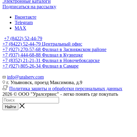
Электронные каталоги
Подписаться на рассылку
Вконтакте
Telegram
MAX
+7 (8422) 52-44-79
+7 (8422) 52-44-79
Центральный офис
+7 (927) 270-57-68
Филиал в Засвияжском районе
+7 (937) 444-68-88
Филиал в Кузнецке
+7 (8352) 21-21-31
Филиал в Новочебоксарске
+7 (927) 805-26-34
Филиал в Самаре
info@uralserv.com
г. Ульяновск, проезд Максимова, д.9
Политика защиты и обработки персональных данных
2026 © ООО "Уралсервис" - легко понять где покупать
Найти