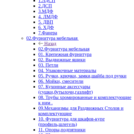
1.ЛДСП
2.ДСП
3.МДФ
4. ЛМДФ
5. ДВП
6. ХДФ
7.Фанера
02.Фурнитура мебельная
Назад
02.Фурнитура мебельная
01. Крепежная фурнитура
02. Выдвижные ящики
03. Петли
04. Упаковочные материалы
05. Ручки, крючки, замки,шайба под ручки
06. Мойки, смесители
07. Кухонные аксессуары
(сушки,бутылочн,газлифт)
08. Трубы хромированные и комплектующие
к ним .
09.Механизмы для Раздвижных Столов и
комплектующие
10. Фурнитура для шкафов-купе
(профиль,шлегель)
11. Опоры,подпятники