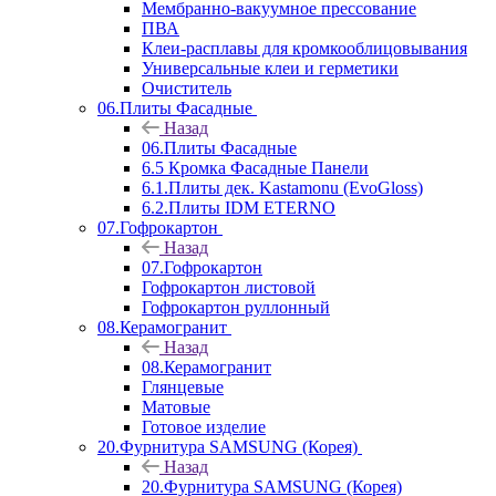
Мембранно-вакуумное прессование
ПВА
Клеи-расплавы для кромкооблицовывания
Универсальные клеи и герметики
Очиститель
06.Плиты Фасадные
Назад
06.Плиты Фасадные
6.5 Кромка Фасадные Панели
6.1.Плиты дек. Kastamonu (EvoGloss)
6.2.Плиты IDM ETERNO
07.Гофрокартон
Назад
07.Гофрокартон
Гофрокартон листовой
Гофрокартон руллонный
08.Керамогранит
Назад
08.Керамогранит
Глянцевые
Матовые
Готовое изделие
20.Фурнитура SAMSUNG (Корея)
Назад
20.Фурнитура SAMSUNG (Корея)