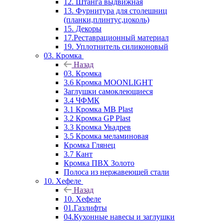
12. Штанга выдвижная
13. Фурнитура для столешниц
(планки,плинтус,цоколь)
15. Декоры
17.Реставрационный материал
19. Уплотнитель силиконовый
03. Кромка
Назад
03. Кромка
3.6 Кромка MOONLIGHT
Заглушки самоклеющиеся
3.4 ЧФМК
3.1 Кромка MB Plast
3.2 Кромка GP Plast
3.3 Кромка Увадрев
3.5 Кромка меламиновая
Кромка Глянец
3.7 Кант
Кромка ПВХ Золото
Полоса из нержавеющей стали
10. Хефеле
Назад
10. Хефеле
01.Газлифты
04.Кухонные навесы и заглушки