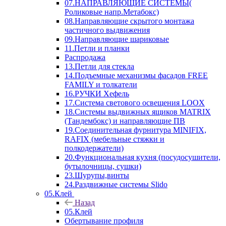
07.НАПРАВЛЯЮЩИЕ СИСТЕМЫ(
Роликовые напр.Метабокс)
08.Направляющие скрытого монтажа
частичного выдвижения
09.Направляющие шариковые
11.Петли и планки
Распродажа
13.Петли для стекла
14.Подъемные механизмы фасадов FREE
FAMILY и толкатели
16.РУЧКИ Хефель
17.Система светового освещения LOOX
18.Системы выдвижных ящиков MATRIX
(Тандембокс) и направляющие ПВ
19.Соединительная фурнитура MINIFIX,
RAFIX (мебельные стяжки и
полкодержатели)
20.Функциональная кухня (посудосушители,
бутылочницы, сушки)
23.Шурупы,винты
24.Раздвижные системы Slido
05.Клей
Назад
05.Клей
Обертывание профиля