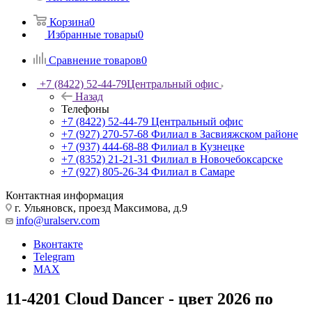
Корзина
0
Избранные товары
0
Сравнение товаров
0
+7 (8422) 52-44-79
Центральный офис
Назад
Телефоны
+7 (8422) 52-44-79
Центральный офис
+7 (927) 270-57-68
Филиал в Засвияжском районе
+7 (937) 444-68-88
Филиал в Кузнецке
+7 (8352) 21-21-31
Филиал в Новочебоксарске
+7 (927) 805-26-34
Филиал в Самаре
Контактная информация
г. Ульяновск, проезд Максимова, д.9
info@uralserv.com
Вконтакте
Telegram
MAX
11-4201 Cloud Dancer - цвет 2026 по